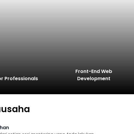
Front-End Web
or Professionals
Development
ausaha
ahan