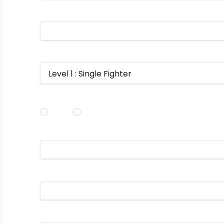
WhatsApp
Level
Kategori Peyelenggaran Kelas
Online
Offline
Lembaga tempat anda bekerja
Jabatan anda di lembaga tersebut
Upload CV.pdf (max 2MB)