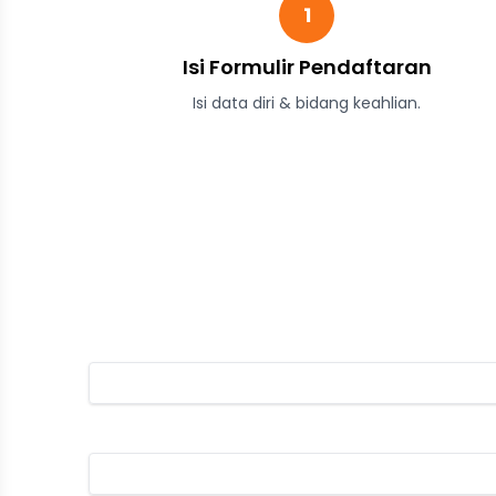
1
Isi Formulir Pendaftaran
Isi data diri & bidang keahlian.
Form Pendaftaran
Nama
Email