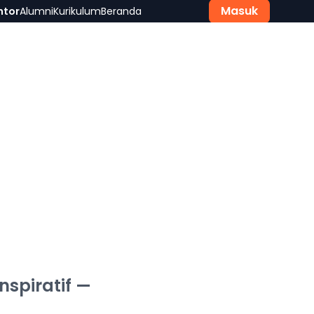
Masuk
ntor
Alumni
Kurikulum
Beranda
nspiratif —