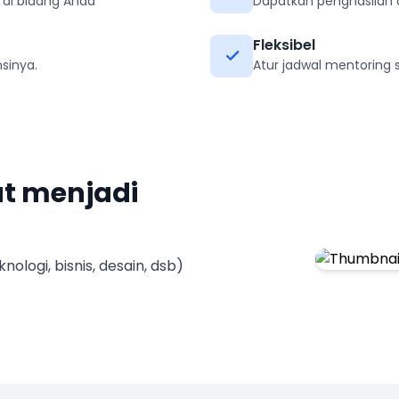
i di bidang Anda
Dapatkan penghasilan d
Fleksibel
sinya.
Atur jadwal mentoring 
at menjadi
nologi, bisnis, desain, dsb)