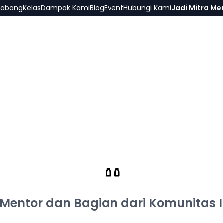
abang
Kelas
Dampak Kami
Blog
Event
Hubungi Kami
Jadi Mitra Me
MITRA MENTOR
Mentor dan Bagian dari Komunitas I